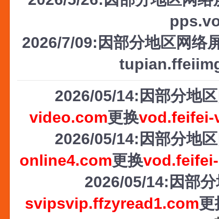
pps.v
2026/7/09:因部分地区网络屏
tupian.ffeii
2026/05/14:因部
video.com
更换
vod.feifei
2026/05/14:因部
online4.com
更换
vod.feifei
2026/05/14
svipsvip.ffzyread1.com
更