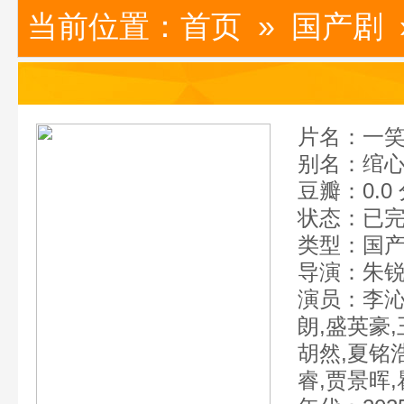
当前位置：
首页
»
国产剧
片名：一
别名：绾心记
豆瓣：0.0
状态：已
类型：国产
导演：朱锐
演员：李沁
朗,盛英豪,
胡然,夏铭浩
睿,贾景晖