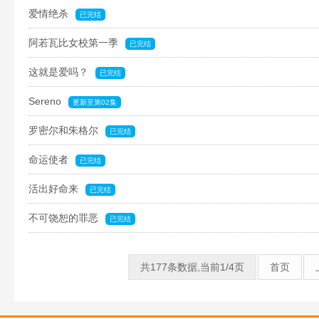
爱情绝杀
已完结
阿若瓦比女校第一季
已完结
这就是爱吗？
已完结
Sereno
更新至第02集
罗密尔和朱格尔
已完结
命运使者
已完结
活出好命来
已完结
不可饶恕的罪恶
已完结
共177条数据,当前1/4页
首页