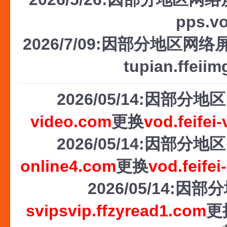
pps.v
2026/7/09:因部分地区网络屏
tupian.ffeii
2026/05/14:因部
video.com
更换
vod.feifei
2026/05/14:因部
online4.com
更换
vod.feifei
2026/05/14
svipsvip.ffzyread1.com
更