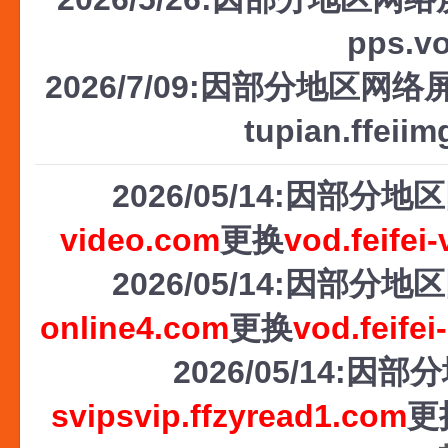
pps.v
2026/7/09:因部分地区网络屏
tupian.ffeii
2026/05/14:因部
video.com
更换
vod.feifei
2026/05/14:因部
online4.com
更换
vod.feifei
2026/05/14
svipsvip.ffzyread1.com
更