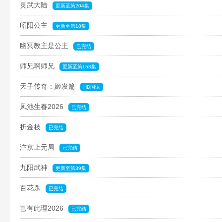
灵武大陆
更新至第204集
昭阳公主
更新至第18集
幽冥教主是公主
已完结
师兄啊师兄
更新至第153集
天子传奇：姬发篇
HD国语
凤池生春2026
已完结
折金枝
已完结
汴京上元局
已完结
九阳武神
更新至第39集
百花杀
已完结
岂有此理2026
已完结