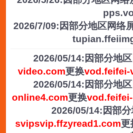
pps.v
2026/7/09:因部分地区网络屏
tupian.ffeii
2026/05/14:因部
video.com
更换
vod.feifei
2026/05/14:因部
online4.com
更换
vod.feifei
2026/05/14
svipsvip.ffzyread1.com
更