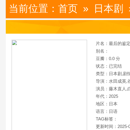
当前位置：
首页
»
日本剧
片名：最后的鉴
别名：
豆瓣：0.0 分
状态：已完结
类型：日本剧,
剧
导演：水田成英,
演员：藤木直人,
年代：2025
地区：日本
语言：日语
TAG标签：
更新时间：2025-0