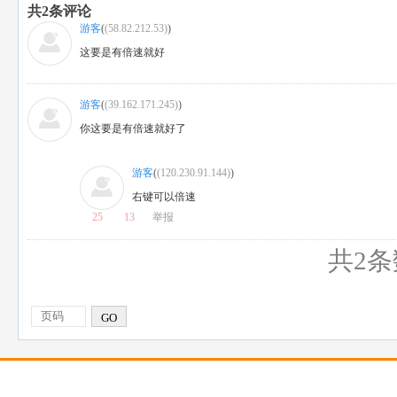
共
2
条评论
游客
(
(58.82.212.53)
)
这要是有倍速就好
游客
(
(39.162.171.245)
)
你这要是有倍速就好了
游客
(
(120.230.91.144)
)
右键可以倍速
25
13
举报
共2条
GO