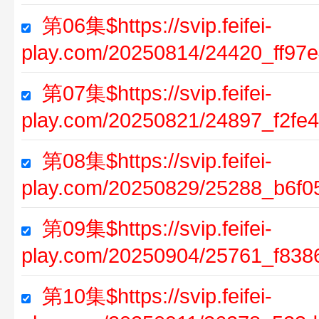
第06集$https://svip.feifei-
play.com/20250814/24420_ff97
第07集$https://svip.feifei-
play.com/20250821/24897_f2fe
第08集$https://svip.feifei-
play.com/20250829/25288_b6f0
第09集$https://svip.feifei-
play.com/20250904/25761_f838
第10集$https://svip.feifei-