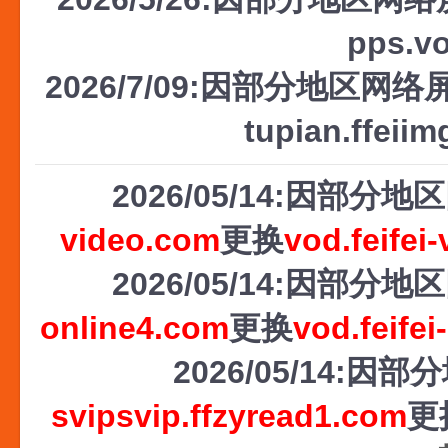
pps.v
2026/7/09:因部分地区网络屏
tupian.ffeii
2026/05/14:因部
video.com
更换
vod.feifei
2026/05/14:因部
online4.com
更换
vod.feifei
2026/05/14
svipsvip.ffzyread1.com
更