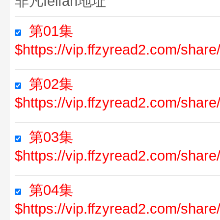
非凡feifan地址
第01集
$https://vip.ffzyread2.com/sha
第02集
$https://vip.ffzyread2.com/sh
第03集
$https://vip.ffzyread2.com/sha
第04集
$https://vip.ffzyread2.com/sh