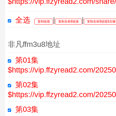
$https://vip.ffzyread2.com/sh
全选
|
|
复制链接
复制名称$链接
复制名称$链接$后缀
非凡ffm3u8地址
第01集
$https://vip.ffzyread2.com/202
第02集
$https://vip.ffzyread2.com/202
第03集