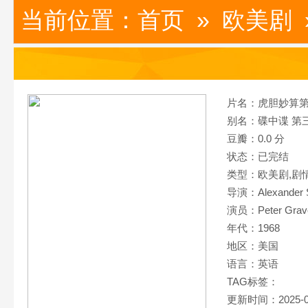
当前位置：
首页
»
欧美剧
片名：虎胆妙算
别名：碟中谍 第
豆瓣：0.0 分
状态：已完结
类型：欧美剧,
剧
导演：Alexander S
演员：Peter Grav
年代：1968
地区：美国
语言：英语
TAG标签：
更新时间：2025-0