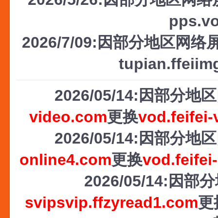
pps.v
2026/7/09:因部分地区网络屏
tupian.ffeii
2026/05/14:因部
video.com
更换
vod.feifei
2026/05/14:因部
online4.com
更换
vod.feifei
2026/05/14
svipsvip.ffzyread1.com
更