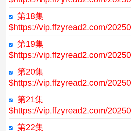
第18集
$https://vip.ffzyread2.com/202
第19集
$https://vip.ffzyread2.com/202
第20集
$https://vip.ffzyread2.com/202
第21集
$https://vip.ffzyread2.com/20
第22集