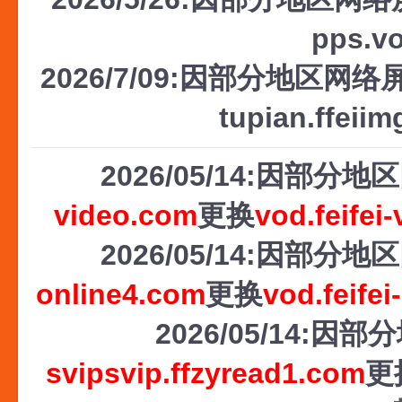
pps.v
2026/7/09:因部分地区网络屏
tupian.ffeii
2026/05/14:因部
video.com
更换
vod.feifei
2026/05/14:因部
online4.com
更换
vod.feifei
2026/05/14
svipsvip.ffzyread1.com
更