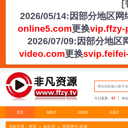
2026/05/14:因部分地
online5.com
更换
vip.ffzy
2026/07/09:因部
video.com
更换
svip.feife
今日更新：
67
本
首页
电影片
连续剧
动漫片
当前位置：
首页
»
科幻片
» 异形寄生:起源