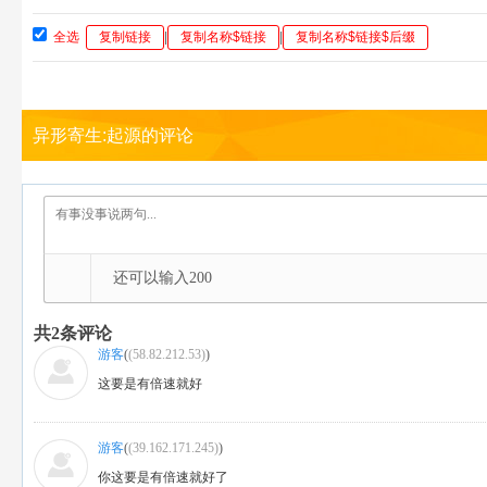
全选
复制链接
|
复制名称$链接
|
复制名称$链接$后缀
异形寄生:起源的评论
还可以输入
200
共
2
条评论
游客
(
(58.82.212.53)
)
这要是有倍速就好
游客
(
(39.162.171.245)
)
你这要是有倍速就好了