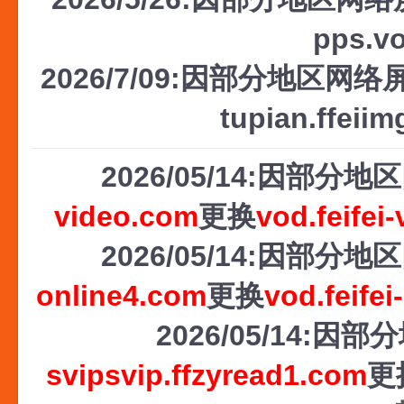
pps.v
2026/7/09:因部分地区网络屏
tupian.ffeii
2026/05/14:因部
video.com
更换
vod.feifei
2026/05/14:因部
online4.com
更换
vod.feifei
2026/05/14
svipsvip.ffzyread1.com
更