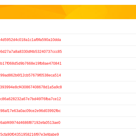
/6a4d5952d4c018a1c1af9fa590a10dda
e/5e6d27a7a8a8330df4b53240737ccc85
e/98b17f068d5d9b7668e19fb8ae470841
/b299ad862b6f12cb57679f0538eca514
e/ce393994e8cf430867408678d1a5a9c8
/20c86a628232a67e7bd46f76fba7ce12
/7a98af17e63a0ac09ce2e96d03992fbc
/976abf49974d4686f87192efa0513ae0
/e25cfa90f04351958216f97e3efdabe9