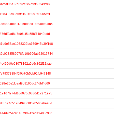
/1bd2caf96a17d892c2c7e9959549cfc7
/0d8f8313c83e69d101e8997d3065fbff
e/cd3e48b4bce1f295bd8ed1eb90eb0d85
/f2876df2ad8d7e06cf5e558f74049bdd
e/d61e9e58ae1058322bc169943b39f1d8
e/a22c0238589078fb10b606ab62015744
e/f64c495d0e53078162a5d6c862f12aae
/37e79373884f0f0b70b5cb91fb947148
/5c528e25e1fdeaf9d8160dc24dbf4d60
e/641e167f974d1dd076c0886d17271975
e/d8d855c465198499868fb2b566ebee8d
/dc4a4d9c5ac61e879d942ede9493c98f