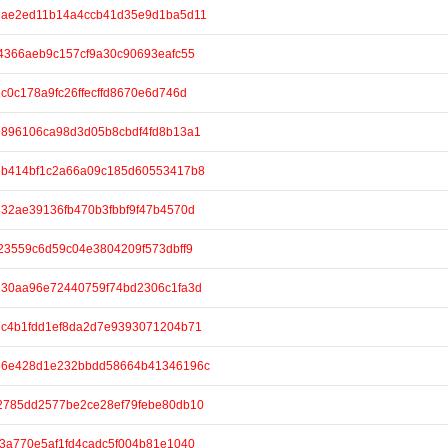
e/39ae2ed11b14a4ccb41d35e9d1ba5d11
/3f4366aeb9c157cf9a30c90693eafc55
31c0c178a9fc26ffecffd8670e6d746d
/d9896106ca98d3d05b8cbdf4fd8b13a1
e/3eb414bf1c2a66a09c185d60553417b8
/8832ae39136fb470b3fbbf9f47b4570d
/f023559c6d59c04e3804209f573dbff9
/8d30aa96e72440759f74bd2306c1fa3d
/07c4b1fdd1ef8da2d7e9393071204b71
e/766e428d1e232bbdd58664b41346196c
e/22785dd2577be2ce28ef79febe80db10
/6f3a770e5af1fd4cadc5f004b81e1040