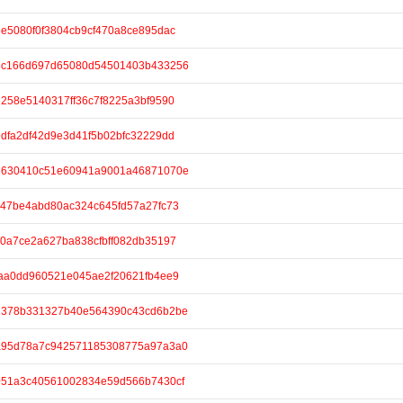
/73e5080f0f3804cb9cf470a8ce895dac
e/45c166d697d65080d54501403b433256
/e8258e5140317ff36c7f8225a3bf9590
/59dfa2df42d9e3d41f5b02bfc32229dd
e/d3630410c51e60941a9001a46871070e
/ce47be4abd80ac324c645fd57a27fc73
/c20a7ce2a627ba838cfbff082db35197
/f4aa0dd960521e045ae2f20621fb4ee9
e/91378b331327b40e564390c43cd6b2be
e/ba95d78a7c942571185308775a97a3a0
e/8051a3c40561002834e59d566b7430cf