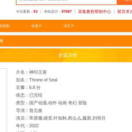
采集教程帮助中心
留言求
今日更新：
63
本站总计：
97687
连续剧
动漫片
综艺片
座
资源详情
片名：神印王座
别名：Throne of Seal
豆瓣：6.8 分
状态：已完结
类型：国产动漫,
动作
动画
奇幻
冒险
导演：曾元俊
演员：常蓉珊,瞳音,叶知秋,阎么么,藤新,刘明月
年代：2022