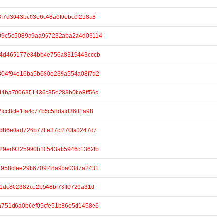
/48f7d3043bc03e6c48a6f0ebc0f258a8
e/609c5e5089a9aa967232aba2a4d03114
e/f84d465177e84bb4e756a8319443cdcb
e/8804f94e16ba5b680e239a554a08f7d2
e/7d4ba7006351436c35e283b0be8ff56c
/32fcc8cfe1fa4c77b5c58dafd36d1a98
/6fd86e0ad726b778e37cf270fa0247d7
e/f629ed9325990b10543ab5946c1362fb
e/11958dfee29b6709f48a9ba0387a2431
/f51dc802382ce2b548bf73ff0726a31d
e/5a751d6a0b6ef05cfe51b86e5d1458e6