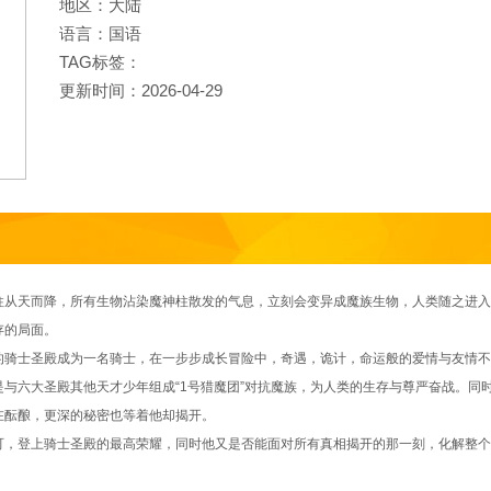
地区：大陆
语言：国语
TAG标签：
更新时间：2026-04-29
天而降，所有生物沾染魔神柱散发的气息，立刻会变异成魔族生物，人类随之进入
存的局面。
士圣殿成为一名骑士，在一步步成长冒险中，奇遇，诡计，命运般的爱情与友情不
与六大圣殿其他天才少年组成“1号猎魔团”对抗魔族，为人类的生存与尊严奋战。同
在酝酿，更深的秘密也等着他却揭开。
登上骑士圣殿的最高荣耀，同时他又是否能面对所有真相揭开的那一刻，化解整个