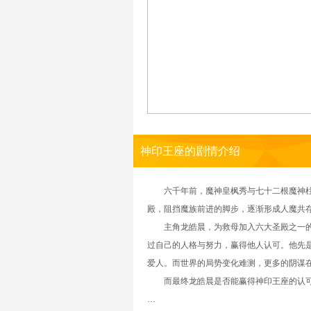
神印王座的剧情介绍
六千年前，魔神皇枫秀与七十二根魔神柱从
殿，阻挡魔族前进的脚步，逐渐形成人魔共
主角龙皓晨，为救母加入六大圣殿之一的骑
过自己的人格与努力，赢得他人认可。他先是
爱人。而世界的局势变化难测，更多的阴谋
而最终龙皓晨是否能赢得神印王座的认可，
…