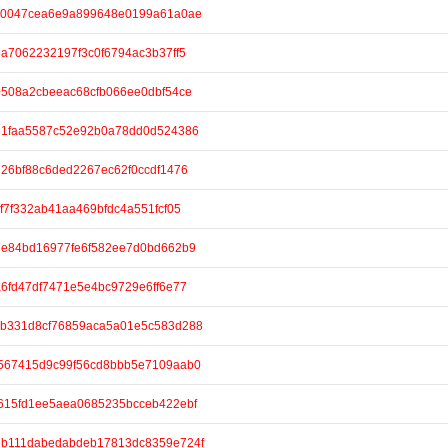
/9cb0047cea6e9a899648e0199a61a0ae
ba3a7062232197f3c0f6794ac3b37ff5
050508a2cbeeac68cfb066ee0dbf54ce
/7ad1faa5587c52e92b0a78dd0d524386
ae726bf88c6ded2267ec62f0ccdf1476
a5f7f332ab41aa469bfdc4a551fcf05
1b6e84bd16977fe6f582ee7d0bd662b9
73a6fd47df7471e5e4bc9729e6ff6e77
e/3cb331d8cf76859aca5a01e5c583d288
/1f567415d9c99f56cd8bbb5e7109aab0
/f8615fd1ee5aea0685235bcceb422ebf
e/95b111dabedabdeb17813dc8359e724f