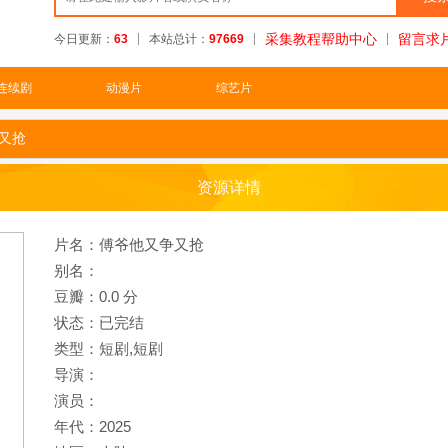
采集教程帮助中心
留言求
今日更新：
63
本站总计：
97669
连续剧
动漫片
综艺片
又抢
资源详情
片名：傅爷他又争又抢
别名：
豆瓣：0.0 分
状态：已完结
类型：短剧,
短剧
导演：
演员：
年代：2025