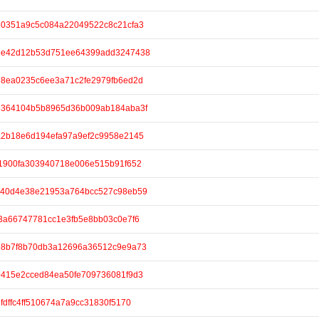
/2e0351a9c5c084a22049522c8c21cfa3
e/65e42d12b53d751ee64399add3247438
/898ea0235c6ee3a71c2fe2979fb6ed2d
e/05364104b5b8965d36b009ab184aba3f
/5a2b18e6d194efa97a9ef2c9958e2145
/bf1900fa303940718e006e515b91f652
e/9c40d4e38e21953a764bcc527c98eb59
/bf3a66747781cc1e3fb5e8bb03c0e7f6
e/0e8b7f8b70db3a12696a36512c9e9a73
/00415e2cced84ea50fe709736081f9d3
befdffc4ff510674a7a9cc31830f5170