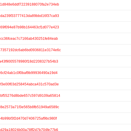
/611d848e6ddf72239188070fa2e734eb
/36da239f33777413da89bbd16f37ca93
/7169f094e87b98b164463cf1d077e423
/39cc36fceac7c7166ab430251fe84eab
e/867357192dc6ab6bd0936811e3174e6c
/f0a43f9005578980f18d2208327b54b3
/2d6cf24ab1c0f0baf9b99936490a19d4
/95f3e00f03d258454abca431c570ad3e
e/8dbf55276d8bde657c597d9109a65814
/b08e2573a71f3e565b8fb51949a6589c
/4d4b99bf3f2d470d7406725af9bc980f
/6ad29a18024b00a78ff2d7b704fe77b6