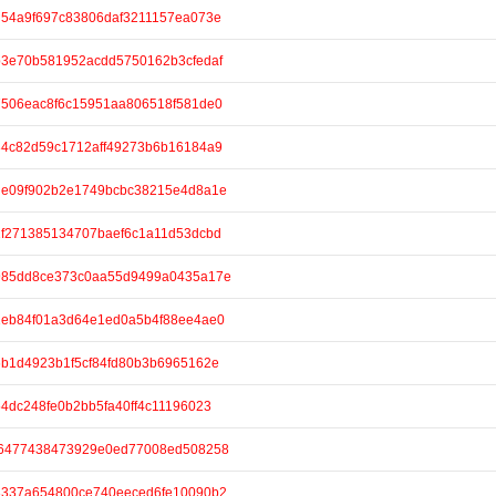
/ad54a9f697c83806daf3211157ea073e
/2b3e70b581952acdd5750162b3cfedaf
/47506eac8f6c15951aa806518f581de0
/e84c82d59c1712aff49273b6b16184a9
e/3de09f902b2e1749bcbc38215e4d8a1e
/d1f271385134707baef6c1a11d53dcbd
e/5985dd8ce373c0aa55d9499a0435a17e
e/e1eb84f01a3d64e1ed0a5b4f88ee4ae0
/a6b1d4923b1f5cf84fd80b3b6965162e
954dc248fe0b2bb5fa40ff4c11196023
e/ef6477438473929e0ed77008ed508258
e/a3337a654800ce740eeced6fe10090b2