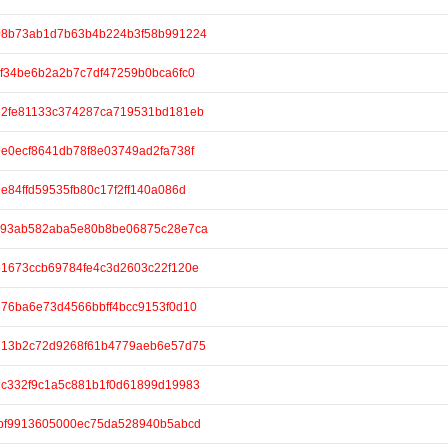
e/708b73ab1d7b63b4b224b3f58b991224
/4cf34be6b2a2b7c7df47259b0bca6fc0
e/3e2fe81133c374287ca719531bd181eb
/e9e0ecf8641db78f8e03749ad2fa738f
e7e84ffd59535fb80c17f2ff140a086d
e/3c93ab582aba5e80b8be06875c28e7ca
/551673ccb69784fe4c3d2603c22f120e
/8876ba6e73d4566bbff4bcc9153f0d10
e/7713b2c72d9268f61b4779aeb6e57d75
/1dc332f9c1a5c881b1f0d61899d19983
/fbbf9913605000ec75da528940b5abcd