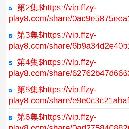
第2集$https://vip.ffzy-
play8.com/share/0ac9e5875eea
第3集$https://vip.ffzy-
play8.com/share/6b9a34d2e40
第4集$https://vip.ffzy-
play8.com/share/62762b47d66
第5集$https://vip.ffzy-
play8.com/share/e9e0c3c21ab
第6集$https://vip.ffzy-
play8.com/share/0ad275840882