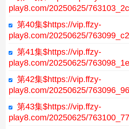
play8.com/20250625/763103_2c
第40集$https://vip.ffzy-
play8.com/20250625/763099_c
第41集$https://vip.ffzy-
play8.com/20250625/763098_1e
第42集$https://vip.ffzy-
play8.com/20250625/763096_96
第43集$https://vip.ffzy-
play8.com/20250625/763100_77