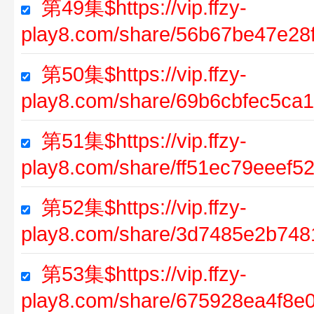
第49集$https://vip.ffzy-
play8.com/share/56b67be47e28
第50集$https://vip.ffzy-
play8.com/share/69b6cbfec5c
第51集$https://vip.ffzy-
play8.com/share/ff51ec79eeef
第52集$https://vip.ffzy-
play8.com/share/3d7485e2b74
第53集$https://vip.ffzy-
play8.com/share/675928ea4f8