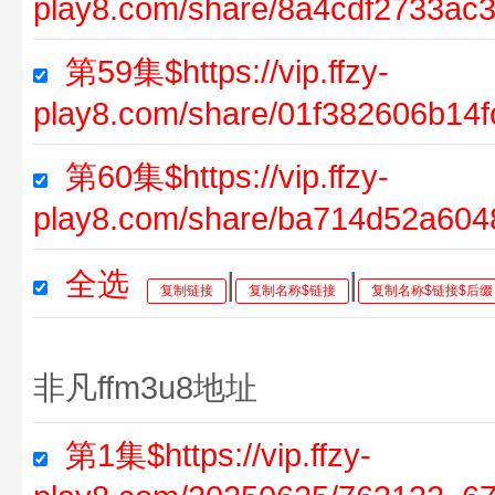
play8.com/share/8a4cdf2733ac
第59集$https://vip.ffzy-
play8.com/share/01f382606b14
第60集$https://vip.ffzy-
play8.com/share/ba714d52a60
全选
|
|
复制链接
复制名称$链接
复制名称$链接$后缀
非凡ffm3u8地址
第1集$https://vip.ffzy-