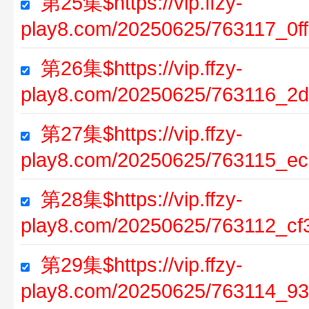
第25集$https://vip.ffzy-
play8.com/20250625/763117_0f
第26集$https://vip.ffzy-
play8.com/20250625/763116_2d
第27集$https://vip.ffzy-
play8.com/20250625/763115_ec
第28集$https://vip.ffzy-
play8.com/20250625/763112_cf
第29集$https://vip.ffzy-
play8.com/20250625/763114_93