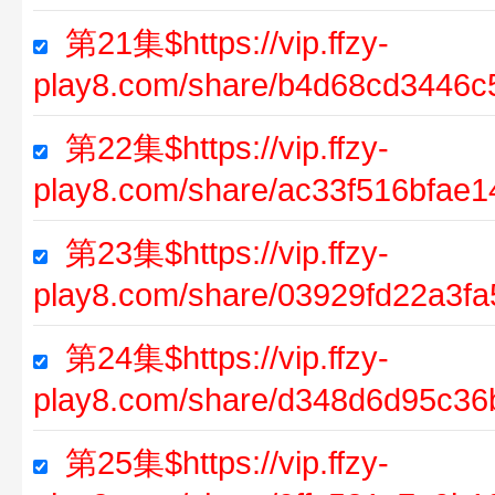
第21集$https://vip.ffzy-
play8.com/share/b4d68cd3446
第22集$https://vip.ffzy-
play8.com/share/ac33f516bfae
第23集$https://vip.ffzy-
play8.com/share/03929fd22a3f
第24集$https://vip.ffzy-
play8.com/share/d348d6d95c3
第25集$https://vip.ffzy-