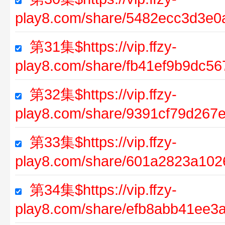
play8.com/share/5482ecc3d3e0
第31集$https://vip.ffzy-
play8.com/share/fb41ef9b9dc5
第32集$https://vip.ffzy-
play8.com/share/9391cf79d267
第33集$https://vip.ffzy-
play8.com/share/601a2823a10
第34集$https://vip.ffzy-
play8.com/share/efb8abb41ee3