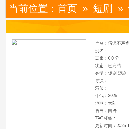
当前位置：
首页
»
短剧
»
片名：情深不寿
别名：
豆瓣：0.0 分
状态：已完结
类型：短剧,
短剧
导演：
演员：
年代：2025
地区：大陆
语言：国语
TAG标签：
更新时间：2025-1