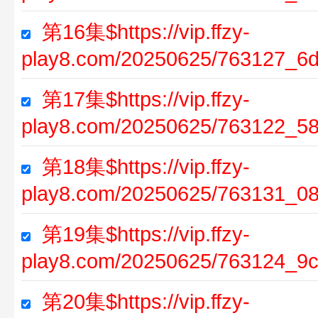
第16集$https://vip.ffzy-
play8.com/20250625/763127_6d
第17集$https://vip.ffzy-
play8.com/20250625/763122_5
第18集$https://vip.ffzy-
play8.com/20250625/763131_0
第19集$https://vip.ffzy-
play8.com/20250625/763124_9c
第20集$https://vip.ffzy-