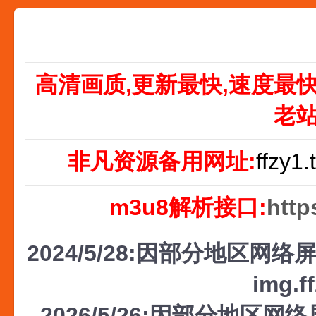
高清画质,更新最快,速度最
老
非凡资源备用网址:
ffzy1.
m3u8解析接口:
http
2024/5/28:因部分地区网络屏
img.f
2026/5/26:因部分地区网络