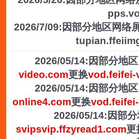
pps.v
2026/7/09:因部分地区网络屏
tupian.ffeii
2026/05/14:因部
video.com
更换
vod.feifei
2026/05/14:因部
online4.com
更换
vod.feifei
2026/05/14
svipsvip.ffzyread1.com
更