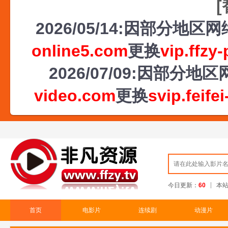
2026/05/14:因部分地
online5.com
更换
vip.ffzy
2026/07/09:因部
video.com
更换
svip.feife
今日更新：
60
本
首页
电影片
连续剧
动漫片