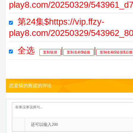
play8.com/20250329/543961_d
第24集$https://vip.ffzy-
play8.com/20250329/543962_80
全选
|
|
复制链接
复制名称$链接
复制名称$链接$后缀
恋爱脑的救赎的评论
还可以输入
200