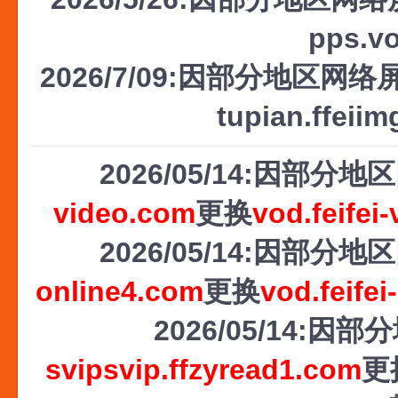
pps.v
2026/7/09:因部分地区网络屏
tupian.ffeii
2026/05/14:因部
video.com
更换
vod.feifei
2026/05/14:因部
online4.com
更换
vod.feifei
2026/05/14
svipsvip.ffzyread1.com
更