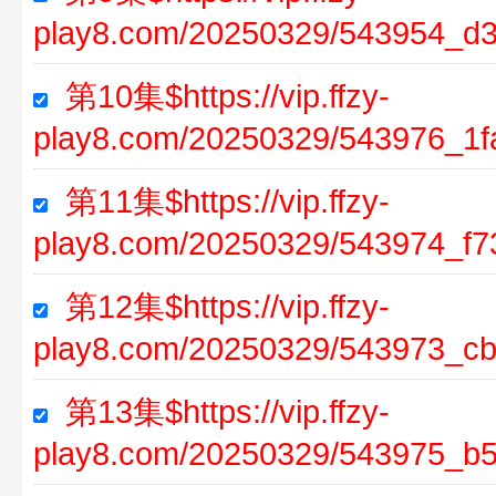
play8.com/20250329/543954_d3
第10集$https://vip.ffzy-
play8.com/20250329/543976_1f
第11集$https://vip.ffzy-
play8.com/20250329/543974_f7
第12集$https://vip.ffzy-
play8.com/20250329/543973_c
第13集$https://vip.ffzy-
play8.com/20250329/543975_b5