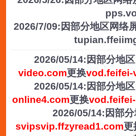
pps.v
2026/7/09:因部分地区网络屏
tupian.ffeii
2026/05/14:因部
video.com
更换
vod.feifei
2026/05/14:因部
online4.com
更换
vod.feifei
2026/05/14
svipsvip.ffzyread1.com
更