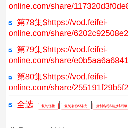
online.com/share/117320d3f0d
第78集$https://vod.feifei-
online.com/share/6202c92508e
第79集$https://vod.feifei-
online.com/share/e0b5aa6a68
第80集$https://vod.feifei-
online.com/share/255191f29b5
全选
|
|
复制链接
复制名称$链接
复制名称$链接$后缀