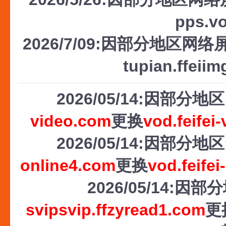
pps.v
2026/7/09:因部分地区网络屏
tupian.ffeii
2026/05/14:因部
video.com
更换
vod.feifei
2026/05/14:因部
online4.com
更换
vod.feifei
2026/05/14
svipsvip.ffzyread1.com
更