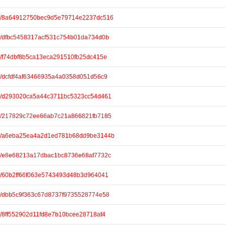
hare/8a64912750bec9d5e79714e2237dc516
are/dfbc5458317acf531c754b01da734d0b
are/f74dbf8b5ca13eca291510fb25dc415e
are/dcfdf4af63466935a4a0358d051d56c9
hare/d293020ca5a44c3711bc5323cc54d461
hare/217829c72ee66ab7c21a866821fb7185
hare/a6eba25ea4a2d1ed781b68dd9be3144b
are/e8e68213a17dbac1bc8736e68af7732c
are/60b2ff66f063e5743493d48b3d964041
are/dbb5c9f363c67d8737f9735528774e58
re/8ff552902d11fd8e7b10bcee28718af4