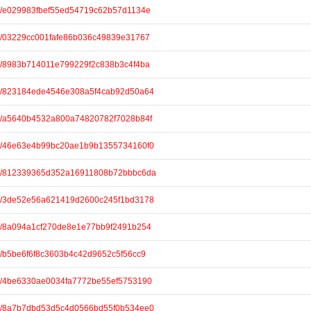
are/e029983fbef55ed54719c62b57d1134e
are/03229cc001fafe86b036c49839e31767
are/8983b714011e799229f2c838b3c4f4ba
hare/823184ede4546e308a5f4cab92d50a64
are/a5640b4532a800a74820782f7028b84f
hare/46e63e4b99bc20ae1b9b1355734160f0
hare/812339365d352a16911808b72bbbc6da
hare/3de52e56a621419d2600c245f1bd3178
are/8a094a1cf270de8e1e77bb9f2491b254
are/b5be6f6f8c3603b4c42d9652c5f56cc9
are/4be6330ae0034fa7772be55ef5753190
hare/8a7b7dbd53d5c4d0566bd55f0b534ee0