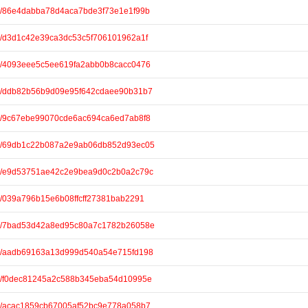
are/86e4dabba78d4aca7bde3f73e1e1f99b
are/d3d1c42e39ca3dc53c5f706101962a1f
are/4093eee5c5ee619fa2abb0b8cacc0476
hare/ddb82b56b9d09e95f642cdaee90b31b7
are/9c67ebe99070cde6ac694ca6ed7ab8f8
hare/69db1c22b087a2e9ab06db852d93ec05
hare/e9d53751ae42c2e9bea9d0c2b0a2c79c
are/039a796b15e6b08ffcff27381bab2291
hare/7bad53d42a8ed95c80a7c1782b26058e
hare/aadb69163a13d999d540a54e715fd198
hare/f0dec81245a2c588b345eba54d10995e
are/acac1859cb67005af52bc9e778a058b7