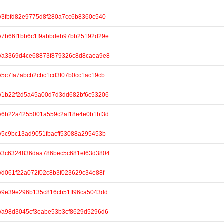
are/3fbfd82e9775d8f280a7cc6b8360c540
are/7b66f1bb6c1f9abbdeb97bb25192d29e
are/a3369d4ce68873f879326c8d8caea9e8
are/5c7fa7abcb2cbc1cd3f07b0cc1ac19cb
are/1b22f2d5a45a00d7d3dd682bf6c53206
are/6b22a4255001a559c2af18e4e0b1bf3d
are/5c9bc13ad9051fbacff53088a295453b
are/3c6324836daa786bec5c681ef63d3804
re/d061f22a072f02c8b3f023629c34e88f
are/9e39e296b135c816cb51ff96ca5043dd
are/a98d3045cf3eabe53b3cf8629d5296d6