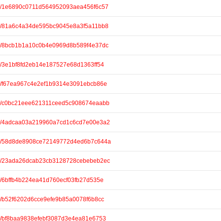
are/1e6890c0711d564952093aea456f6c57
are/81a6c4a34de595bc9045e8a3f5a11bb8
are/8bcb1b1a10c0b4e0969d8b589f4e37dc
are/3e1bf8fd2eb14e187527e68d1363ff54
are/f67ea967c4e2ef1b9314e3091ebcb86e
hare/c0bc21eee621311ceed5c908674eaabb
hare/4adcaa03a219960a7cd1c6cd7e00e3a2
hare/58d8de8908ce72149772d4ed6b7c644a
hare/23ada26dcab23cb3128728cebebeb2ec
are/6bffb4b224ea41d760ecf03fb27d535e
are/b52f6202d6cce9efe9b85a0078f6b8cc
are/bf8baa9838efebf3087d3e4ea81e6753