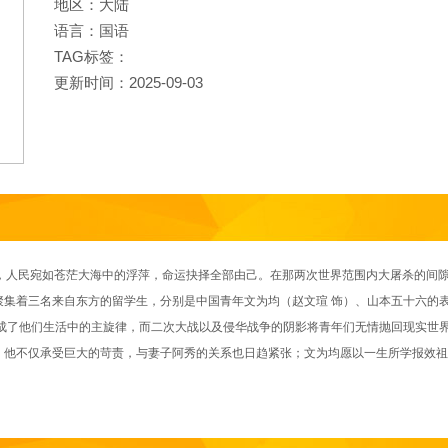
地区：大陆
语言：国语
TAG标签：
更新时间：2025-09-03
人民宛如苍茫大海中的浮萍，命运抉择全部由己。在那两次世界范围内大屠杀的间隙
集着三名来自东方的留学生，分别是中国青年文为均（赵文瑄 饰）、山本五十六的表
构成了他们生活中的主旋律，而二次大战以及侵华战争的阴影将青年们无情抛回现实世
不仅承受巨大的苛责，与妻子阿秀的关系也日趋紧张；文为均愿以一生所学报效祖