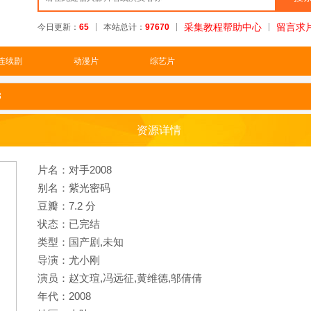
采集教程帮助中心
留言求
今日更新：
65
本站总计：
97670
连续剧
动漫片
综艺片
8
资源详情
片名：对手2008
别名：紫光密码
豆瓣：7.2 分
状态：已完结
类型：国产剧,未知
导演：尤小刚
演员：赵文瑄,冯远征,黄维德,邬倩倩
年代：2008