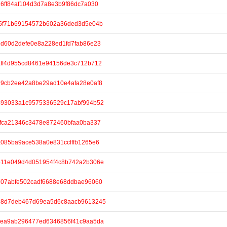
/7d6ff84af104d3d7a8e3b9f86dc7a030
e/f35f71b69154572b602a36ded3d5e04b
/79d60d2defe0e8a228ed1fd7fab86e23
/8aff4d955cd8461e94156de3c712b712
/499cb2ee42a8be29ad10e4afa28e0af8
e/0493033a1c9575336529c17abf994b52
/ccfca21346c3478e872460bfaa0ba337
/ba085ba9ace538a0e831ccfffb1265e6
e/3b11e049d4d051954f4c8b742a2b306e
/5707abfe502cadf6688e68ddbae96060
e/738d7deb467d69ea5d6c8aacb9613245
e/c2ea9ab296477ed6346856f41c9aa5da