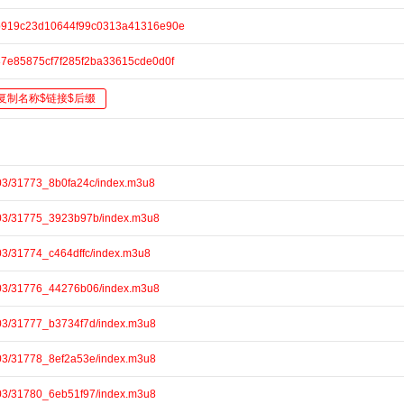
e/9b919c23d10644f99c0313a41316e90e
/087e85875cf7f285f2ba33615cde0d0f
复制名称$链接$后缀
103/31773_8b0fa24c/index.m3u8
103/31775_3923b97b/index.m3u8
03/31774_c464dffc/index.m3u8
103/31776_44276b06/index.m3u8
103/31777_b3734f7d/index.m3u8
103/31778_8ef2a53e/index.m3u8
103/31780_6eb51f97/index.m3u8