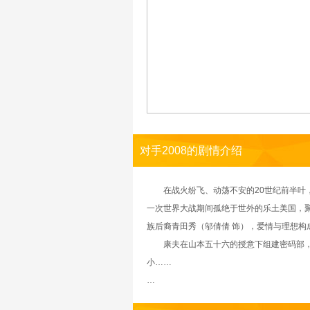
对手2008的剧情介绍
在战火纷飞、动荡不安的20世纪前半叶，
一次世界大战期间孤绝于世外的乐土美国，聚
族后裔青田秀（邬倩倩 饰），爱情与理想
康夫在山本五十六的授意下组建密码部，他
小……
…