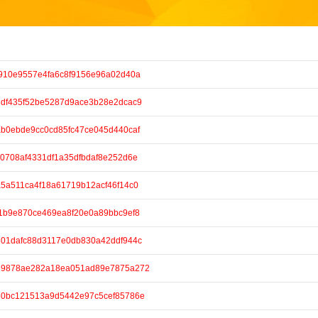
/1f910e9557e4fa6c8f9156e96a02d40a
/b3df435f52be5287d9ace3b28e2dcac9
/2ab0ebde9cc0cd85fc47ce045d440caf
/1c0708af4331df1a35dfbdaf8e252d6e
/9a5a511ca4f18a61719b12acf46f14c0
/7f1b9e870ce469ea8f20e0a89bbc9ef8
/0801dafc88d3117e0db830a42ddf944c
e/a39878ae282a18ea051ad89e7875a272
e/660bc121513a9d5442e97c5cef85786e