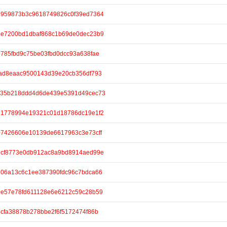
e/b9959873b3c9618749826c0f39ed7364
e/45e7200bd1dbaf868c1b69de0dec23b9
/de785fbd9c75be03fbd0dcc93a638fae
/f8ad8eaac9500143d39e20cb356df793
e/c035b218ddd4d6de439e5391d49cec73
e/7e1778994e19321c01d18786dc19e1f2
/907426606e10139de6617963c3e73cff
e/7dcf8773e0db912ac8a9bd8914aed99e
/a306a13c6c1ee387390fdc96c7bdca66
e/70e57e78fd611128e6e6212c59c28b59
/a4cfa38878b278bbe2f6f5172474f86b