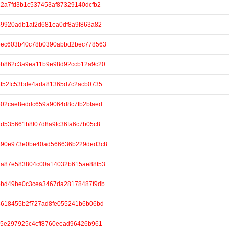
/922a7fd3b1c537453af87329140dcfb2
/d89920adb1af2d681ea0df8a9f863a82
e/4eec603b40c78b0390abbd2bec778563
e/55b862c3a9ea11b9e98d92ccb12a9c20
/93f52fc53bde4ada81365d7c2acb0735
/0602cae8eddc659a9064d8c7fb2bfaed
/b3d535661b8f07d8a9fc36fa6c7b05c8
e/a890e973e0be40ad566636b229ded3c8
e/a4a87e583804c00a14032b615ae88f53
e/6bbd49be0c3cea3467da28178487f9db
e/73618455b2f727ad8fe055241b6b06bd
/c15e297925c4cff8760eead96426b961