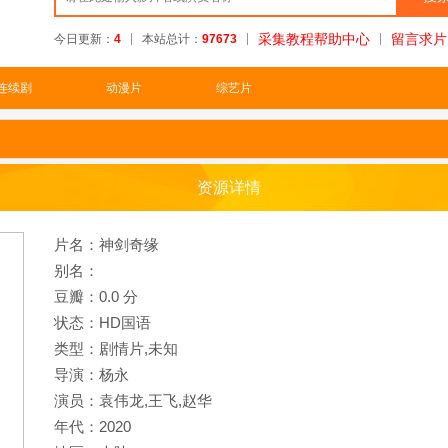
采集教程帮助中心
留言求片
今日更新：
4
本站总计：
97673
连续剧
动漫片
综艺片
资源详情
片名：神剑奇缘
别名：
豆瓣：0.0 分
状态：HD国语
类型：剧情片,未知
导演：杨永
演员：袁伟龙,王飞,赵华
年代：2020