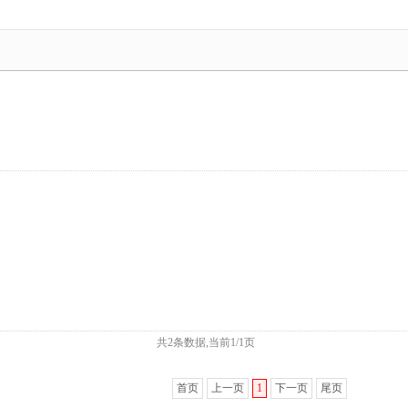
共2条数据,当前1/1页
首页
上一页
1
下一页
尾页