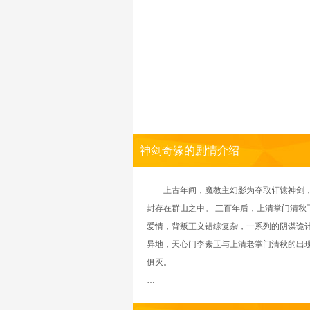
神剑奇缘的剧情介绍
上古年间，魔教主幻影为夺取轩辕神剑，在
封存在群山之中。 三百年后，上清掌门清
爱情，背叛正义错综复杂，一系列的阴谋诡
异地，天心门李素玉与上清老掌门清秋的出
俱灭。
…