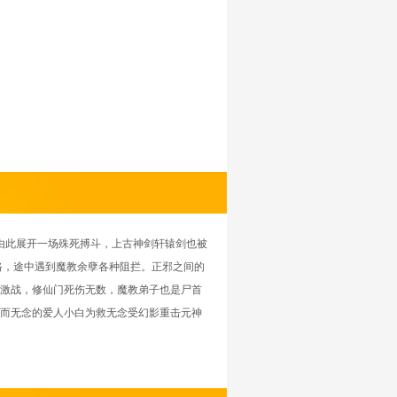
由此展开一场殊死搏斗，上古神剑轩辕剑也被
路，途中遇到魔教余孽各种阻拦。正邪之间的
激战，修仙门死伤无数，魔教弟子也是尸首
而无念的爱人小白为救无念受幻影重击元神