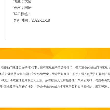
地区：大陆
语言：国语
TAG标签：
更新时间：2022-11-18
修仙门叛徒灵光子 带领下，所有魔教弟子偷袭修仙门，毫无准备的修仙门与魔教 
秋飞升之际将灵虚剑与掌门之位传给无念，无念带领修仙门开始了漫长的寻找轩辕剑之
计和大开杀戒在仙魔两派之间上演。多年以后无念带领修仙门来到云海峰，与魔教再次
现让无念终于取得轩辕神剑，凭借轩辕剑的威力将魔教头领幻影彻底斩除，魔军覆没，